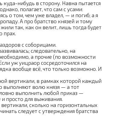
 куда-нибудь в сторону. Навна пытается
днако, полагает, что сам с усами:
ь о том, чем уже владел, — и погиб; а я
 пропаду. А про братство князей и тому
жили так, как он велит, лишь тогда будет
о прах.
раздоров с соборицами.
азвивалась; следовательно, на
необходимо, а прочие (по возможности
Если уж уицраор сосредоточился на
ядка вообще всё, что только возможно. И
й вертикали, в рамках которой каждый
но выполняют волю князя — а тот
словно выполнить любой приказ —
 и просто для выживания.
 вертикали, сколько на горизонтальных
 начинать следует с утверждения братства