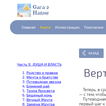
Главная
Книга
Иллюстрации
Пояснения
НАЗАД
Часть 9. ДУША И ВЛАСТЬ
Верт
Родство и правда
Мечта о братстве
Путеводная звезда
Ближний рай
Теперь, в ср
Тропа Яросвета
— с тем, чтоб
Бешеный конь
Путеводная з
Вечный Жругр
первый шаг к
Замена Жругра