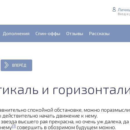
Личн
Вход и
Дополнения
Спин-оффы
Отзывы
Рассказы
ВПЕРЁД
икаль и горизонтал
авнительно спокойной обстановке, можно поразмысли
ы действительно начать движение к нему.
везда высшего рая прекрасна, но очень уж далека, да
[1]
 нему
совершить в обозримом будущем можно.