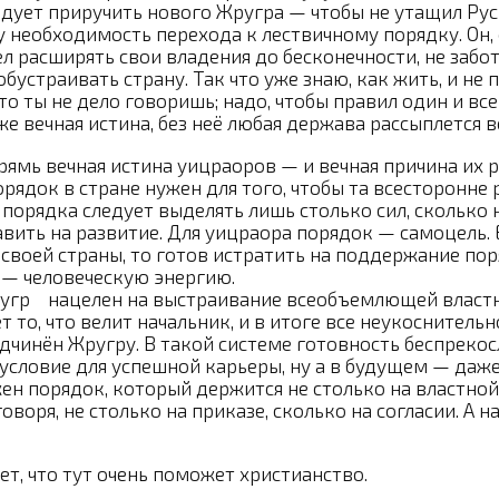
дует приручить нового Жругра — чтобы не утащил Русь
 необходимость перехода к лествичному порядку. Он, о
расширять свои владения до бесконечности, не заботяс
 обустраивать страну. Так что уже знаю, как жить, и не
о ты не дело говоришь; надо, чтобы правил один и все 
же вечная истина, без неё любая держава рассыплется в
рямь вечная истина уицраоров — и вечная причина их 
док в стране нужен для того, чтобы та всесторонне р
порядка следует выделять лишь столько сил, сколько 
вить на развитие. Для уицраора порядок — самоцель. 
своей страны, то готов истратить на поддержание пор
 — человеческую энергию.
гр нацелен на выстраивание всеобъемлющей властно
т то, что велит начальник, и в итоге все неукоснитель
дчинён Жругру. В такой системе готовность беспреко
условие для успешной карьеры, ну а в будущем — даже
н порядок, который держится не столько на властной
 говоря, не столько на приказе, сколько на согласии. А
т, что тут очень поможет христианство.