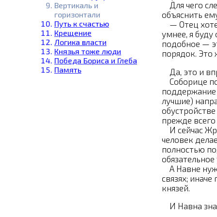
Для чего сле
Вертикаль и
горизонтали
объяснить ему
Путь к счастью
— Отец хотел 
Крещение
умнее, я буду
Логика власти
подобное — эт
Князья тоже люди
порядок. Это 
Победа Бориса и Глеба
Память
Да, это и вп
Соборице поря
поддержание 
лучшие) напра
обустройстве 
прежде всего
И сейчас Жру
человек делае
полностью по
обязательное 
А Навне нуже
связях; иначе
князей.
И Навна знае